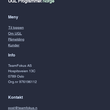
UGL Programmet
Norge
Meny
Til toppen
Om UGL
Påmelding
Kunder
Info
TeamFokus AS
Hospitsveien 13C
0789 Oslo
Org.nr 976196112
Kontakt
post@teamfokus.n