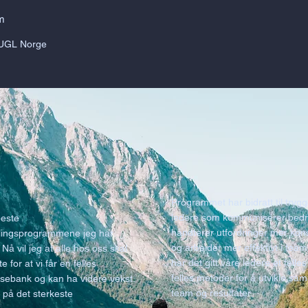
m
 UGL Norge
Programmet har bidratt til tryg
ledere som kommuniserer bedr
beste
håndterer utfordringer mer kons
klingsprogrammene jeg har
og arbeider mer effektivt i team
. Nå vil jeg at alle hos oss skal
har det gitt våre ledere et felle
e for at vi får en felles
felles metoder for å utvikle sam
ebank og kan ha videre vekst.
team og resultater.
 på det sterkeste