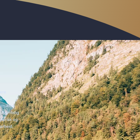
gere
e,
truktivt
. Samtidig
s språk og
arbeid,