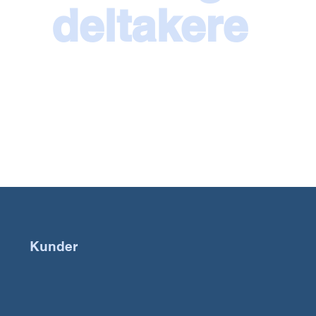
deltakere
Kunder