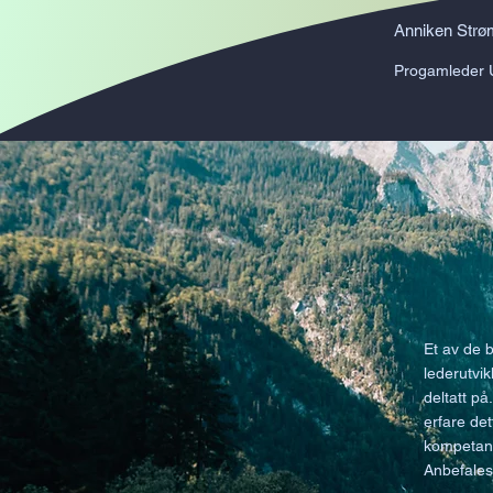
Anniken Strø
Progamleder
Et av de 
lederutvi
deltatt på
erfare dett
kompetans
Anbefales