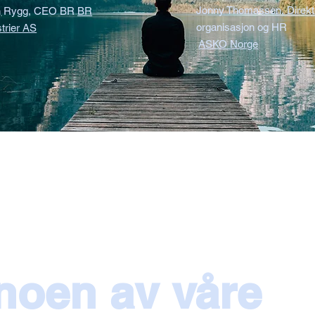
Jonny Thomassen, Direkt
n Rygg, CEO BR
BR
organisasjon og HR
trier AS
ASKO Norge
 noen av våre